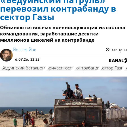
«Бедуинский патруль»
перевозил контрабанду в
сектор Газы
Обвиняются восемь военнослужащих из состава
командования, заработавшие десятки
миллионов шекелей на контрабанде
Йоссеф Йак
1 минуты
6.07.26, 22:22
"Бедуинский батальон"
причастность
контрабанда
сектор Газы
т