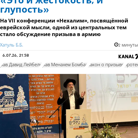
«Это и жестокость, и
глупость»
На VII конференции «Нехалим», посвящённой
еврейской мысли, одной из центральных тем
стало обсуждение призыва в армию
Хатуль Б.Б.
2 минуты
6.07.26, 21:58
рав Давид Лейбель
рав Менахем Бомбах
закон о призыве
проте