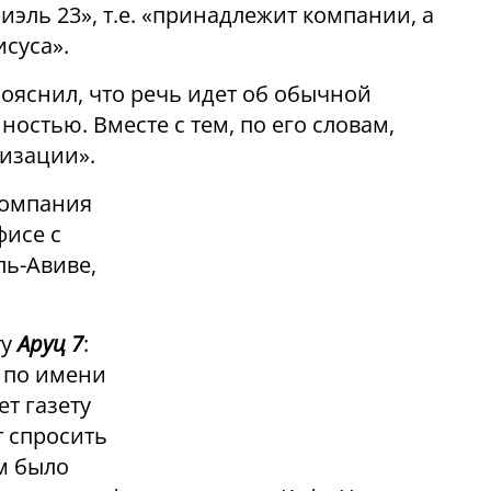
эль 23», т.е. «принадлежит компании, а
суса».
ояснил, что речь идет об обычной
остью. Вместе с тем, по его словам,
изации».
компания
фисе с
ль-Авиве,
ту
Аруц 7
:
 по имени
ет газету
 спросить
ем было