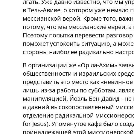
лгать. Уже давно известно, что мы у
в Тель-Авиве, о котором уже немало пи
мессианской верой. Кроме того, важ
потому, что мы мессианские евреи, а
Поэтому попытка перевести разговор
поможет успокоить ситуацию, а може
стороны наиболее радикально настр
В организации же «Ор ла-Ахим» заяв
общественности и израильских сред
представить это место как «невинно
лишь из-за работы по субботам, явл
манипуляцией. Йоэль Бен-Давид - не
а давний высокопоставленный мисси
отделение радикальной миссионерско
for Jesus). Упомянутое кафе было со
принадлежащей этой миссионерской о