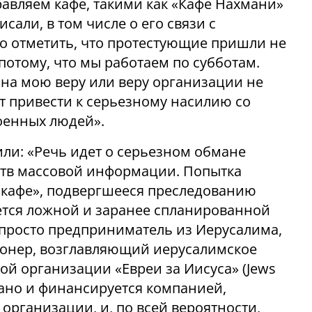
правляем кафе, такими как «Кафе Нахмани»
сали, в том числе о его связи с
но отметить, что протестующие пришли не
 потому, что мы работаем по субботам.
 на мою веру или веру организации не
т привести к серьезному насилию со
оенных людей».
или: «Речь идет о серьезном обмане
ств массовой информации. Попытка
е кафе», подвергшееся преследованию
яется ложной и заранее спланированной
 просто предприниматель из Иерусалима,
онер, возглавляющий иерусалимское
й организации «Евреи за Иисуса» (Jews
здано и финансируется компанией,
рганизации, и, по всей вероятности,