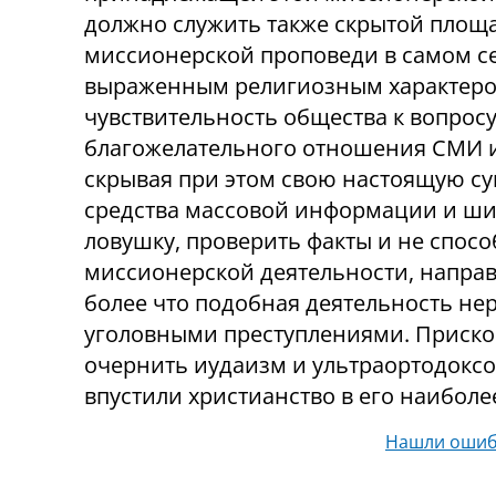
должно служить также скрытой площа
миссионерской проповеди в самом се
выраженным религиозным характеро
чувствительность общества к вопрос
благожелательного отношения СМИ и
скрывая при этом свою настоящую с
средства массовой информации и шир
ловушку, проверить факты и не спос
миссионерской деятельности, напра
более что подобная деятельность не
уголовными преступлениями. Прискор
очернить иудаизм и ультраортодоксов
впустили христианство в его наибол
Нашли ошиб