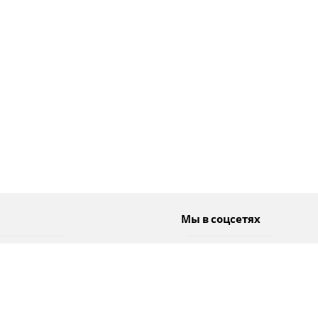
Мы в соцсетях
Спорт
Twitter
Погода
Facebook
Тэги
Instagram
YouTube