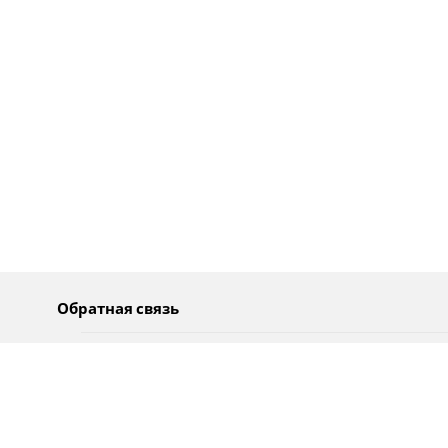
Обратная связь
О нас
Pусский
Обратная связь
عربية
Реклама
Использование информации