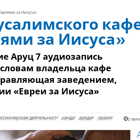
Евреями за Иисуса»
усалимского каф
еями за Иисуса»
е Аруц 7 аудиозапись
о словам владельца кафе
управляющая заведением,
и «Евреи за Иисуса»
ссионерская деятельность
скандал
харедим
Израиль
2 ми