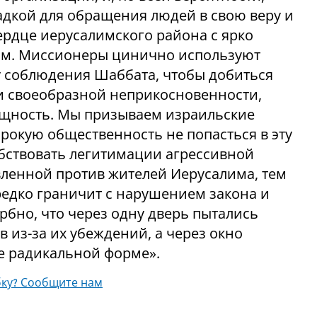
дкой для обращения людей в свою веру и
рдце иерусалимского района с ярко
м. Миссионеры цинично используют
у соблюдения Шаббата, чтобы добиться
 своеобразной неприкосновенности,
ущность. Мы призываем израильские
окую общественность не попасться в эту
обствовать легитимации агрессивной
вленной против жителей Иерусалима, тем
редко граничит с нарушением закона и
бно, что через одну дверь пытались
 из-за их убеждений, а через окно
ее радикальной форме».
ку? Сообщите нам