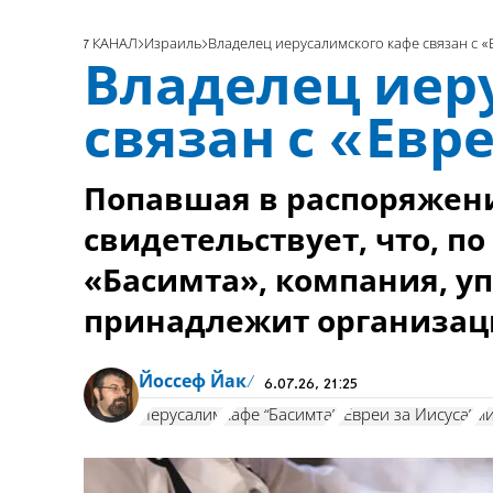
7 КАНАЛ
Израиль
Владелец иерусалимского кафе связан с «
Владелец иер
связан с «Евр
Попавшая в распоряжени
свидетельствует, что, п
«Басимта», компания, 
принадлежит организаци
Йоссеф Йак
6.07.26, 21:25
Иерусалим
кафе “Басимта”
”Евреи за Иисуса”
ми