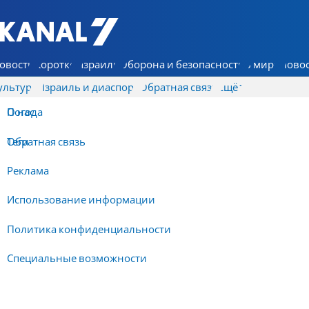
7 КАНАЛ - Аруц Шева
овости
Коротко
Израиль
Оборона и безопасность
В мире
Новос
ультура
Израиль и диаспора
Обратная связь
Ещё
О нас
Погода
Обратная связь
Теги
Реклама
Использование информации
Политика конфиденциальности
Специальные возможности