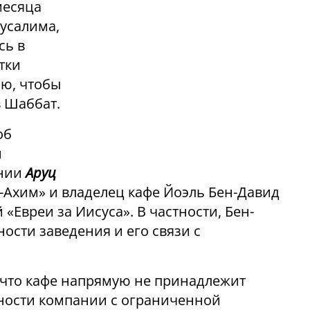
месяца
русалима,
сь в
тки
ию, чтобы
в Шаббат.
об
и
ении
Aруц
а-Ахим» и владелец кафе Йоэль Бен-Давид
«Евреи за Иисуса». В частности, Бен-
ности заведения и его связи с
 что кафе напрямую не принадлежит
нности компании с ограниченной