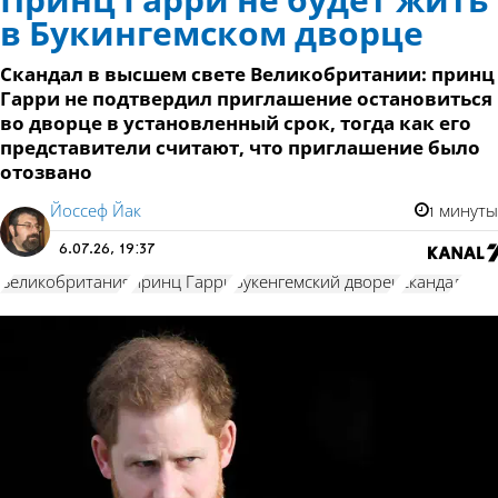
Принц Гарри не будет жить
в Букингемском дворце
Скандал в высшем свете Великобритании: принц
Гарри не подтвердил приглашение остановиться
во дворце в установленный срок, тогда как его
представители считают, что приглашение было
отозвано
Йоссеф Йак
1 минуты
6.07.26, 19:37
Великобритания
принц Гарри
Букенгемский дворец
скандал