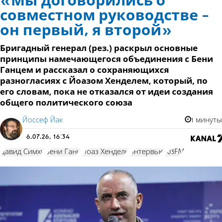
«Мы договорились о
совместном руководстве -
он первый, я второй»
Бригадный генерал (рез.) раскрыл основные
принципы намечающегося объединения с Бени
Ганцем и рассказал о сохраняющихся
разногласиях с Йоазом Хенделем, который, по
его словам, пока не отказался от идеи создания
общего политического союза
Йоссеф Йак
1 минуты
6.07.26, 16:34
Давид Симхи
Бени Ганц
Йоаз Хендель
интервью
103FM