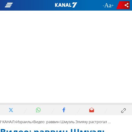
-
+
7 КАНАЛ
Израиль
Видео: раввин Шмуэль Элияху растрогал Юсефа Хадада