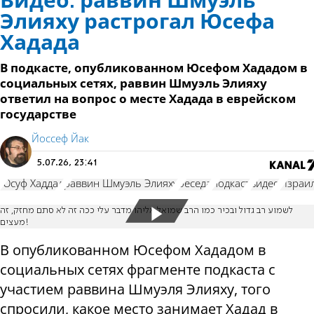
Видео: раввин Шмуэль
Элияху растрогал Юсефа
Хадада
В подкасте, опубликованном Юсефом Хададом в
социальных сетях, раввин Шмуэль Элияху
ответил на вопрос о месте Хадада в еврейском
государстве
Йоссеф Йак
5.07.26, 23:41
Юсуф Хаддад
раввин Шмуэль Элияху
беседа
подкаст
видео
Израи
לשמוע רב גדול ובכיר כמו הרב שמואל אליהו מדבר עלי ככה זה לא סתם מחזק, זה
מעצים!
В опубликованном Юсефом Хададом в
социальных сетях фрагменте подкаста с
участием раввина Шмуэля Элияху, того
спросили, какое место занимает Хадад в