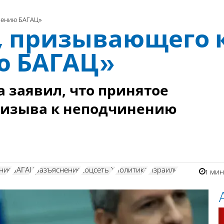
нению БАГАЦ»
а, призывающего 
ю БАГАЦ»
 заявил, что принятое
ризыва к неподчинению
ние
БАГАЦ
разъяснение
соцсеть Х
политика
Израиль
1 ми