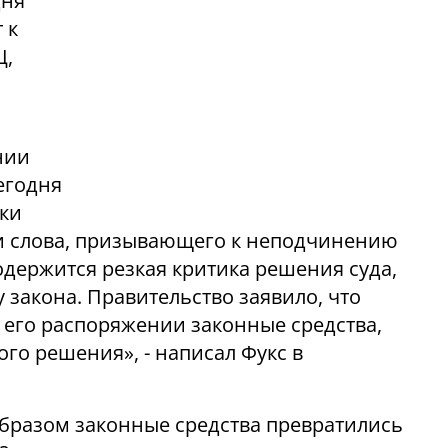
дня
 к
Ц,
нии
егодня
еки
ни слова, призывающего к неподчинению
держится резкая критика решения суда,
 закона. Правительство заявило, что
 его распоряжении законные средства,
го решения», - написал Фукс в
образом законные средства превратились