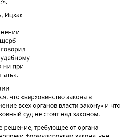
?».
, Ицхак
инении
ущерб
 говорил
судебному
ю ни при
пать».
нии
я, что «верховенство закона в
ение всех органов власти закону» и что
ховный суд не стоят над законом.
ое решение, требующее от органа
 вопреки формулировкам закона, «не