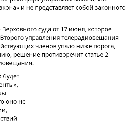
акона» и не представляет собой законного
Верховного суда от 17 июня, которое
 Второго управления телерадиовещания
действующих членов упало ниже порога,
нию, решение противоречит статье 21
диовещания.
о будет
енты»,
бы
о оно не
ии,
йствий