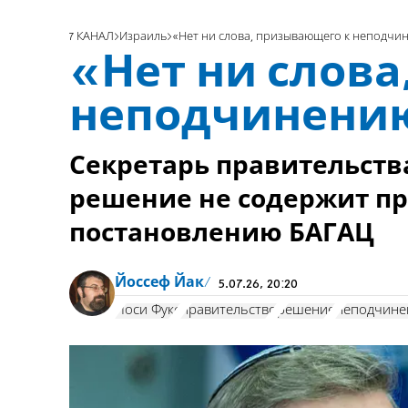
7 КАНАЛ
Израиль
«Нет ни слова, призывающего к неподчи
«Нет ни слов
неподчинени
Секретарь правительства
решение не содержит п
постановлению БАГАЦ
Йоссеф Йак
5.07.26, 20:20
Йоси Фукс
правительство
решение
неподчине