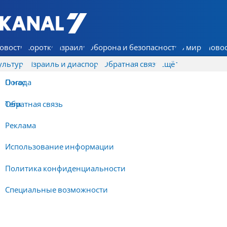
7 КАНАЛ - Аруц Шева
овости
Коротко
Израиль
Оборона и безопасность
В мире
Новос
ультура
Израиль и диаспора
Обратная связь
Ещё
О нас
Погода
Обратная связь
Теги
Реклама
Использование информации
Политика конфиденциальности
Специальные возможности