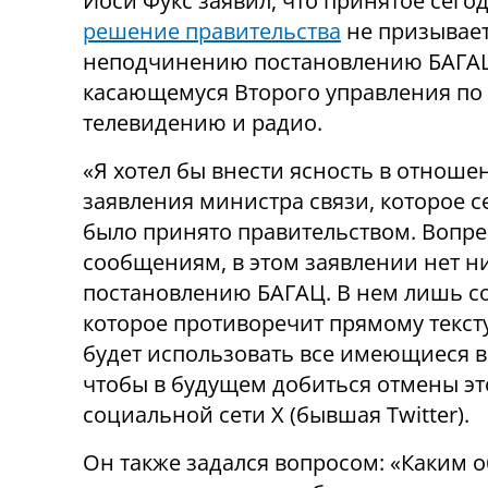
Йоси Фукс заявил, что принятое сего
решение правительства
не призывает
неподчинению постановлению БАГА
касающемуся Второго управления по
телевидению и радио.
«Я хотел бы внести ясность в отноше
заявления министра связи, которое с
было принято правительством. Вопр
сообщениям, в этом заявлении нет 
постановлению БАГАЦ. В нем лишь со
которое противоречит прямому тексту
будет использовать все имеющиеся в
чтобы в будущем добиться отмены это
социальной сети X (бывшая
Twitter
).
Он также задался вопросом: «Каким 