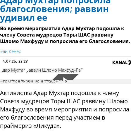
Адар Мухтар попросила
благословения; раввин
удивил ее
Во время мероприятия Адар Мухтар подошла к
члену Совета мудрецов Торы ШАС раввину
Шломо Махфуду и попросила его благословения.
Эли Кенер
4.07.26, 22:27
Адар Мухтар
раввин Шломо Махфуд-Габ
#פוריו #בשבילך #ימין #שמאל #פוליטיקה
Активистка Адар Мухтар подошла к члену
Совета мудрецов Торы ШАС раввину Шломо
Махфуду во время мероприятия и попросила
его благословения перед участием в
праймериз «Ликуда».