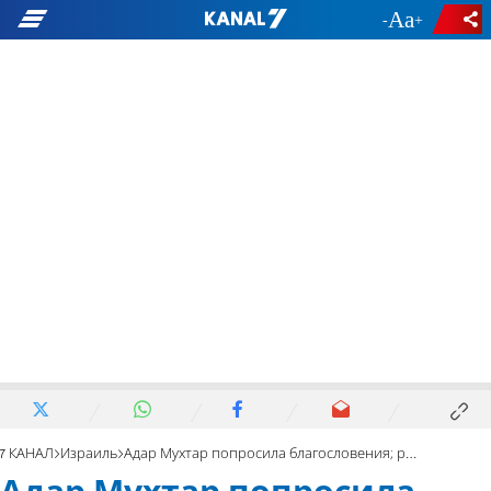
-
+
7 КАНАЛ
Израиль
Адар Мухтар попросила благословения; раввин удивил ее