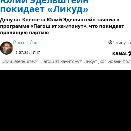
Юлий Эдельштейн
покидает «Ликуд»
Депутат Кнессета Юлий Эдельштейн заявил в
программе «Пагош эт ха-итонут», что покидает
правящую партию
Йоссеф Йак
2 минуты
3.07.26, 17:17
Юлий Эдельштейн
"Пагош эт ха-итонут"
"Ликуд"
уход
"новый пол