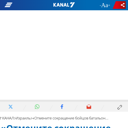
-
+
7 КАНАЛ
Израиль
«Отмените сокращение бойцов батальонов АГМАР в Ие"Ша»