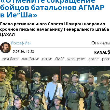
«Отмените сокращение
бойцов батальонов АГМАР
в Ие"Ша»
Глава регионального Совета Шомрон направил
срочное письмо начальнику Генерального штаба
ЦАХАЛ
Йоссеф Йак
1 минуты
3.07.26, 16:52
Йоси Даган
Эяль Замир
письмо
АГМАР
сокращение
протест
пресс