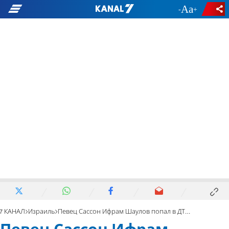
-
+
7 КАНАЛ
Израиль
Певец Сассон Ифрам Шаулов попал в ДТП в Тель-Авиве