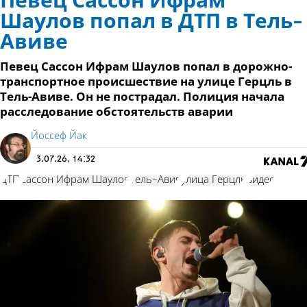
Певец Сассон Ифрам
Шаулов попал в ДТП в Тель-
Авиве
Певец Сассон Ифрам Шаулов попал в дорожно-
транспортное происшествие на улице Герцль в
Тель-Авиве. Он не пострадал. Полиция начала
расследование обстоятельств аварии
Йоссеф Йак
3.07.26, 14:32
ДТП
Сассон Ифрам Шаулов
Тель-Авив
улица Герцль
видео