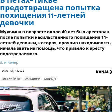
В Петах-Тикве
предотвращена попытка
похищения 11-летней
девочки
Мужчина в возрасте около 40 лет был арестован
после попытки насильственного похищения 11-
летней девочки, которая, проявив находчивость,
начала звать на помощь, что привело к аресту
подозреваемого.
Эли Кенер
2.07.26, 14:43
Петах-Тиква
похищение
полиция