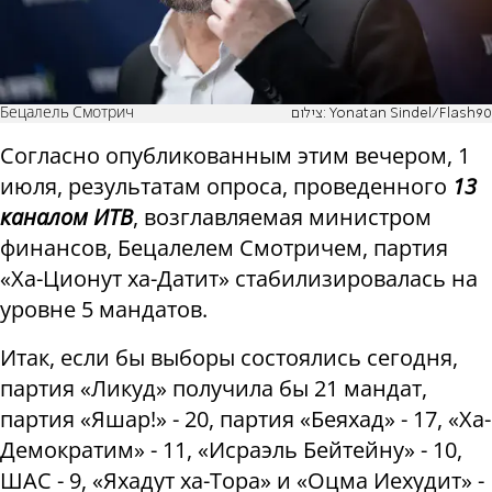
Бецалель Смотрич
צילום: Yonatan Sindel/Flash90
Согласно опубликованным этим вечером, 1
июля, результатам опроса, проведенного
13
каналом ИТВ
, возглавляемая министром
финансов, Бецалелем Смотричем, партия
«Ха-Ционут ха-Датит» стабилизировалась на
уровне 5 мандатов.
Итак, если бы выборы состоялись сегодня,
партия «Ликуд» получила бы 21 мандат,
партия «Яшар!» - 20, партия «Беяхад» - 17, «Ха-
Демократим» - 11, «Исраэль Бейтейну» - 10,
ШАС - 9, «Яхадут ха-Тора» и «Оцма Иехудит» -