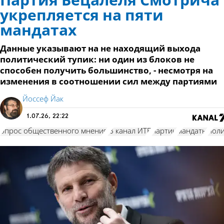
Партия Бецалеля Смотрича
укрепляется на пяти
мандатах
Данные указывают на не находящий выхода
политический тупик: ни один из блоков не
способен получить большинство, - несмотря на
изменения в соотношении сил между партиями
Йоссеф Йак
1.07.26, 22:22
опрос общественного мнения
13 канал ИТВ
партии
мандаты
поли