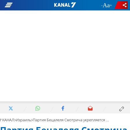
-
+
7 КАНАЛ
Израиль
Партия Бецалеля Смотрича укрепляется на пяти мандатах