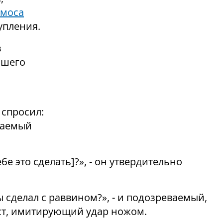
Амоса
упления.
в
йшего
 спросил:
еваемый
ебе это сделать
]
?», - он утвердительно
ы сделал с раввином?», - и подозреваемый,
ест, имитирующий удар ножом.