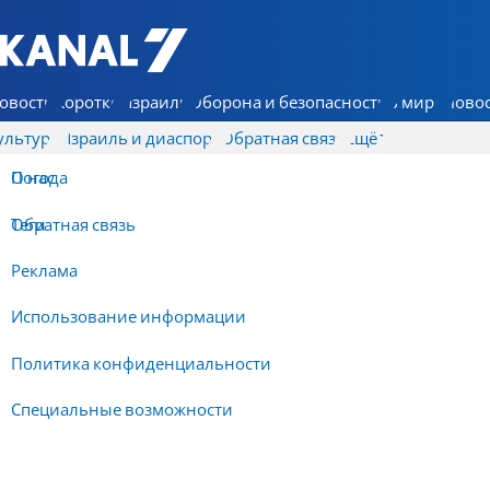
7 КАНАЛ - Аруц Шева
овости
Коротко
Израиль
Оборона и безопасность
В мире
Новос
ультура
Израиль и диаспора
Обратная связь
Ещё
О нас
Погода
Обратная связь
Теги
Реклама
Использование информации
Политика конфиденциальности
Специальные возможности