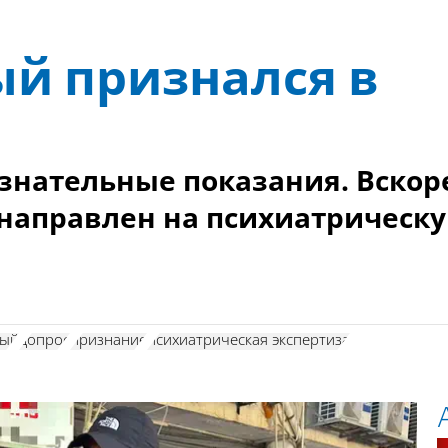
й признался в
нательные показания. Вскор
т направлен на психиатрическ
мый
допрос
признание
психиатрическая экспертиза