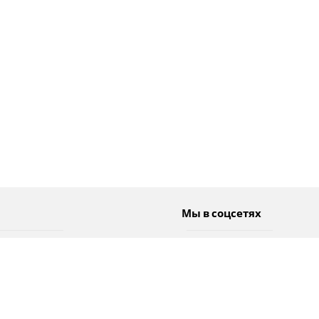
Мы в соцсетях
Спорт
Twitter
Погода
Facebook
Тэги
Instagram
YouTube