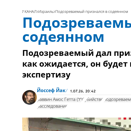
7 КАНАЛ
Израиль
Подозреваемый признался в содеянном
Подозреваемы
содеянном
Подозреваемый дал приз
как ожидается, он буде
экспертизу
Йоссеф Йак
1.07.26, 20:42
раввин Амос Гетта (ז"ל)
убийство
подозревае
расследование