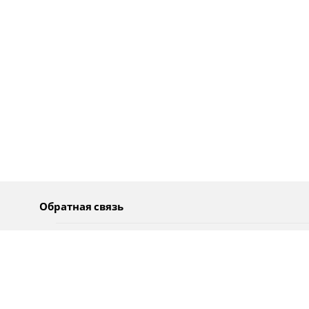
Обратная связь
О нас
Pусский
Обратная связь
عربية
Реклама
Использование информации