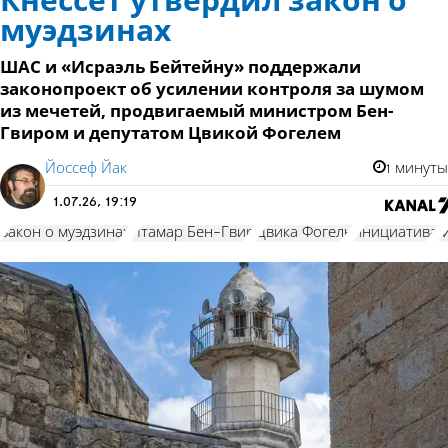
Кнессет утвердил закон о
муэдзинах
ШАС и «Исраэль Бейтейну» поддержали
законопроект об усилении контроля за шумом
из мечетей, продвигаемый министром Бен-
Гвиром и депутатом Цвикой Фогелем
Йоссеф Йак
1 минуты
1.07.26, 19:19
Закон о муэдзинах
Итамар Бен-Гвир
Цвика Фогель
инициатива
“