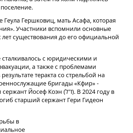
 поселение.
 Геула Гершковиц, мать Асафа, которая
ения». Участники вспомнили основные
х лет существования до его официальной
 сталкивалось с юридическими и
вакуации, а также с проблемами
в результате теракта со стрельбой на
военнослужащие бригады «Кфир» -
еф Коэн (ז"ל). В 2024 году в
погиб старший сержант Гери Гидеон
орьбы в
циальное