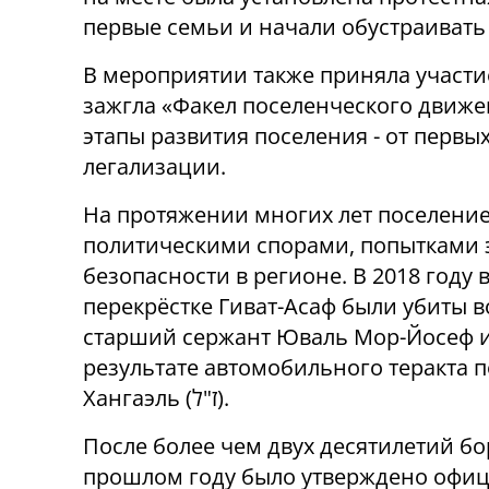
первые семьи и начали обустраивать
В мероприятии также приняла участие
зажгла «Факел поселенческого движ
этапы развития поселения - от первы
легализации.
На протяжении многих лет поселение
политическими спорами, попытками э
безопасности в регионе. В 2018 году 
перекрёстке Гиват-Асаф были убиты 
старший сержант Юваль Мор-Йосеф и сержант Йос
результате автомобильного теракта 
Хангаэль (ז"ל).
После более чем двух десятилетий б
прошлом году было утверждено офи