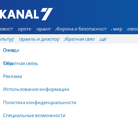
7 КАНАЛ - Аруц Шева
овости
Коротко
Израиль
Оборона и безопасность
В мире
Новос
ультура
Израиль и диаспора
Обратная связь
Ещё
О нас
Погода
Обратная связь
Теги
Реклама
Использование информации
Политика конфиденциальности
Специальные возможности