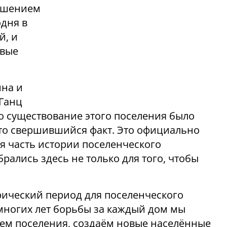
решением
одня в
й, и
овые
ина и
Ганц
мо существование этого поселения было
 это свершившийся факт. Это официально
я часть истории поселенческого
рались здесь не только для того, чтобы
рический период для поселенческого
многих лет борьбы за каждый дом мы
уем поселения, создаём новые населённые