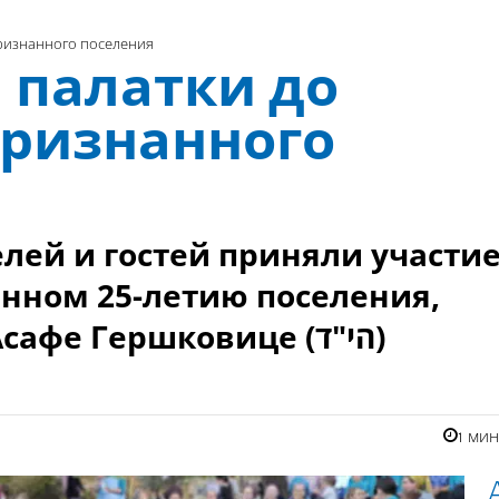
ризнанного поселения
 палатки до
ризнанного
лей и гостей приняли участи
нном 25-летию поселения,
созданного в память об Асафе Гершковице (הי"ד)
1 ми