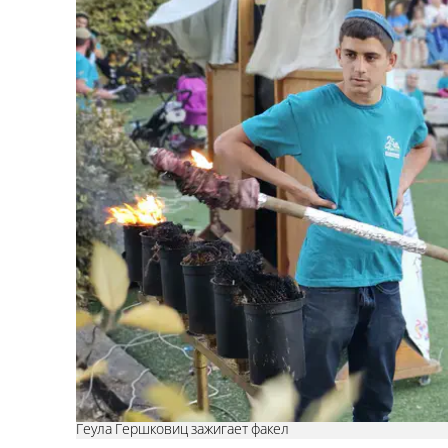
Геула Гершковиц зажигает факел