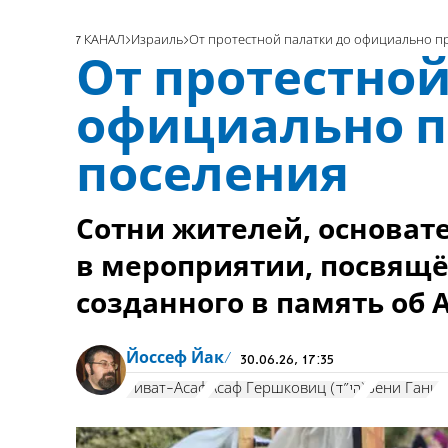
7 КАНАЛ
Израиль
От протестной палатки до официально п
От протестной
официально п
поселения
Сотни жителей, основате
в мероприятии, посвящё
Йоссеф Йак
30.06.26, 17:35
Гиват-Асаф
Асаф Гершковиц (הי"ד)
Бени Ганц