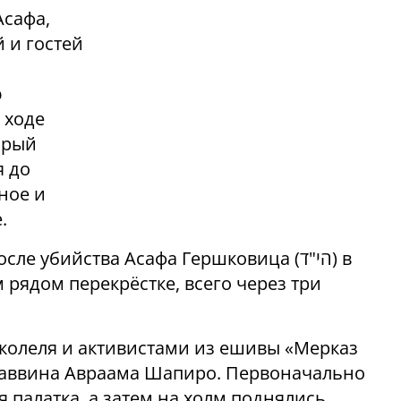
Асафа,
 и гостей
ю
 ходе
орый
я до
ное и
.
е убийства Асафа Гершковица (הי"ד) в
 рядом перекрёстке, всего через три
колеля и активистами из ешивы «Мерказ
раввина Авраама Шапиро. Первоначально
я палатка, а затем на холм поднялись