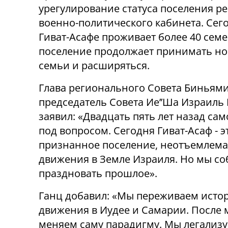
урегулирование статуса поселения 
военно-политического кабинета. Сег
Гиват-Асафе проживает более 40 семе
поселение продолжает принимать н
семьи и расширяться.
Глава регионального Совета Биньям
председатель Совета Ие
’’
Ша Израиль 
заявил: «Двадцать пять лет назад са
под вопросом. Сегодня Гиват-Асаф -
признанное поселение, неотъемлема
движения в Земле Израиля. Но мы соб
праздновать прошлое».
Ганц добавил: «Мы переживаем исто
движения в Иудее и Самарии. После 
меняем саму парадигму. Мы легализ