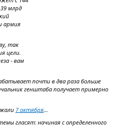
джет с 144
 39 млрд
кий
ки армия
ву, так
ия цели.
за - вам
абатывает почти в два раза больше
ачальник генштаба получает примерно
ожали
7 октября
...
темы гласят: начиная с определенного