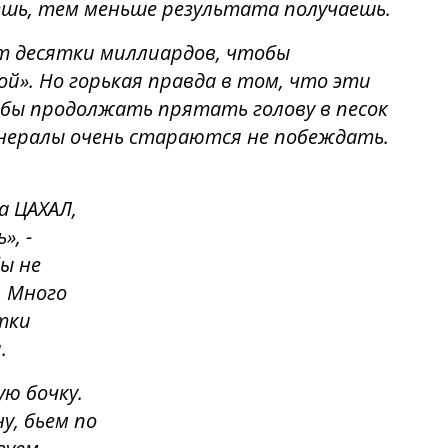
ешь, тем меньше результата получаешь.
т десятки миллиардов, чтобы
й». Но горькая правда в том, что эти
обы продолжать прятать голову в песок
енералы очень стараются не побеждать.
а ЦАХАЛ,
», -
ы не
. Много
тки
.
ю бочку.
у, бьем по