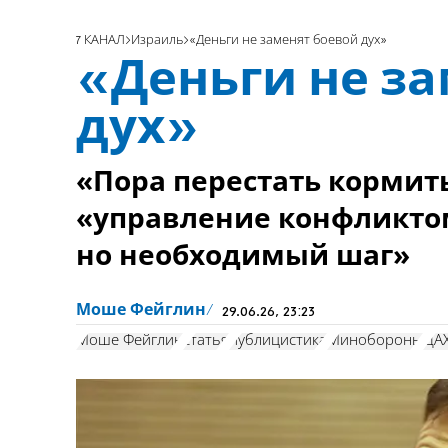
7 КАНАЛ
Израиль
«Деньги не заменят боевой дух»
«Деньги не за
дух»
«Пора перестать кормит
«управление конфликтом
но необходимый шаг»
Моше Фейглин
29.06.26, 23:23
Моше Фейглин
статья
публицистика
Минобороны
ЦА