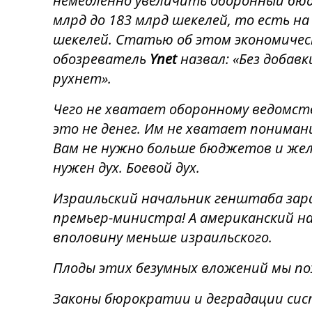
немедленно увеличить оборонный бю
млрд до 183 млрд шекелей, то есть на
шекелей. Статью об этом экономичес
обозреватель
Ynet
назвал: «Без добав
рухнет».
Чего не хватает оборонному ведомст
это не денег. Им не хватает пониман
Вам не нужно больше бюджетов и желе
нужен дух. Боевой дух.
Израильский начальник генштаба зар
премьер-министра! А американский н
вполовину меньше израильского.
Плоды этих безумных вложений мы п
Законы бюрократии и деградации сис