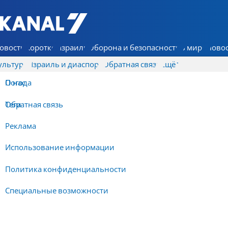
7 КАНАЛ - Аруц Шева
овости
Коротко
Израиль
Оборона и безопасность
В мире
Новос
ультура
Израиль и диаспора
Обратная связь
Ещё
О нас
Погода
Обратная связь
Теги
Реклама
Использование информации
Политика конфиденциальности
Специальные возможности