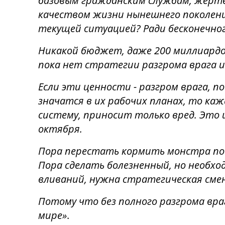
базовым гражданским службам, жерт
качеством жизни нынешнего поколения
текущей ситуацией? Ради бесконечно
Никакой бюджет, даже 200 миллиардо
пока нет стратегии разгрома врага и
Если эти ценности - разгром врага, поб
значатся в их рабочих планах, то ка
систему, приносит только вред. Это
октября.
Пора перестать кормить монстра под
Пора сделать болезненный, но необх
вливаний, нужна стратегическая смен
Потому что без полного разгрома вр
мире»
.