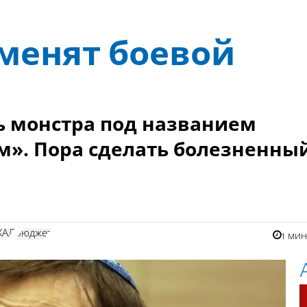
менят боевой
ь монстра под названием
». Пора сделать болезненный
ХАЛ
бюджет
1 ми