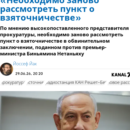
«Необходимо заново
рассмотреть пункт о
взяточничестве»
По мнению высокопоставленного представителя
прокуратуры, необходимо заново рассмотреть
пункт о взяточничестве в обвинительном
заключении, поданном против премьер-
министра Биньямина Нетаньяху
Йоссеф Йак
29.06.26, 20:20
прокуратура
источник
радиостанция КАН Решет-Бет
новое рас