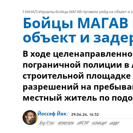
7 КАНАЛ
Израиль
Бойцы МАГАВ провели рейд на объект и 
Бойцы МАГАВ 
объект и зад
В ходе целенаправленно
пограничной полиции в
строительной площадке 
разрешений на пребыван
местный житель по подо
Йоссеф Йак
29.06.26, 16:52
Абу-Гош
нелегалы
МАГАВ
полиция
видео