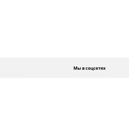
Мы в соцсетях
Спорт
Twitter
Погода
Facebook
Тэги
Instagram
YouTube
TikTok