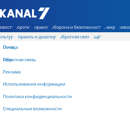
7 КАНАЛ - Аруц Шева
овости
Коротко
Израиль
Оборона и безопасность
В мире
Новос
ультура
Израиль и диаспора
Обратная связь
Ещё
О нас
Погода
Обратная связь
Теги
Реклама
Использование информации
Политика конфиденциальности
Специальные возможности