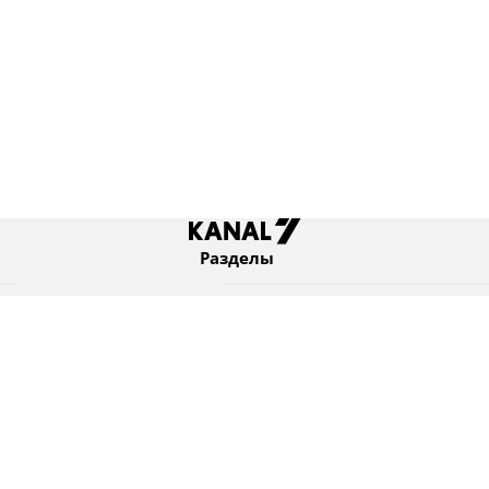
Разделы
Новости
Коротко
Израиль
В мире
Оборона и безопасность
Новости из бывшего СССР