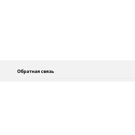
Обратная связь
О нас
Pусский
Обратная связь
عربية
Реклама
Использование информации
Политика конфиденциальности
Специальные возможности