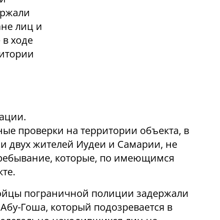
ержали
ане лиц и
 в ходе
ритории
ации.
ые проверки на территории объекта, в
и двух жителей Иудеи и Самарии, не
ребывание, которые, по имеющимся
те.
бойцы пограничной полиции задержали
 Абу-Гоша, который подозревается в