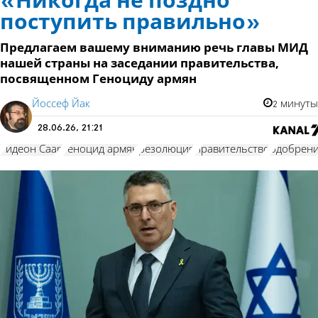
«Никогда не поздно
поступить правильно»
Предлагаем вашему вниманию речь главы МИД
нашей страны на заседании правительства,
посвященном Геноциду армян
Йоссеф Йак
2 минуты
28.06.26, 21:21
Гидеон Саар
геноцид армян
резолюция
правительство
одобрен