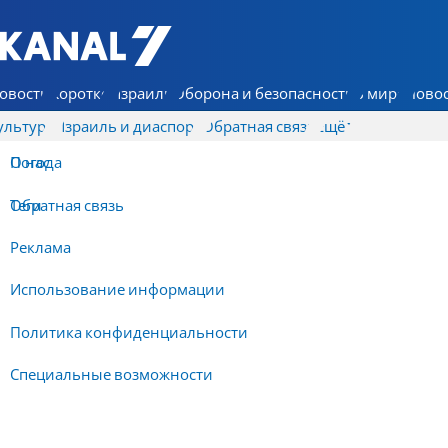
7 КАНАЛ - Аруц Шева
овости
Коротко
Израиль
Оборона и безопасность
В мире
Новос
ультура
Израиль и диаспора
Обратная связь
Ещё
О нас
Погода
Обратная связь
Теги
Реклама
Использование информации
Политика конфиденциальности
Специальные возможности