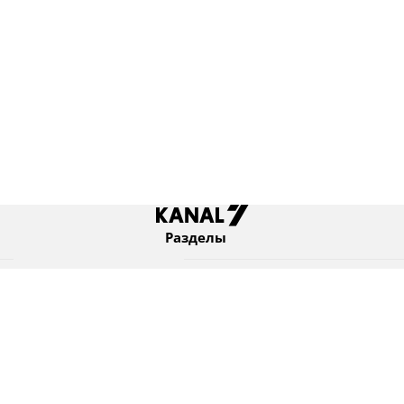
Разделы
Новости
Коротко
Израиль
В мире
Оборона и безопасность