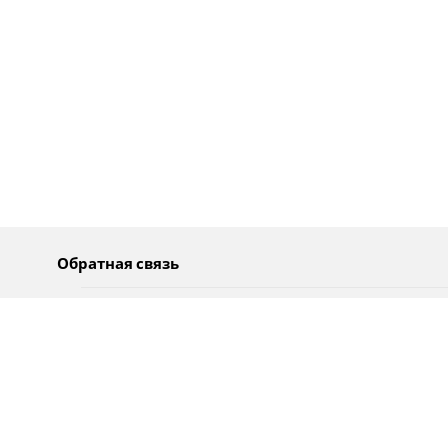
Обратная связь
О нас
Pусский
Обратная связь
عربية
Реклама
Использование информации
Политика конфиденциальности