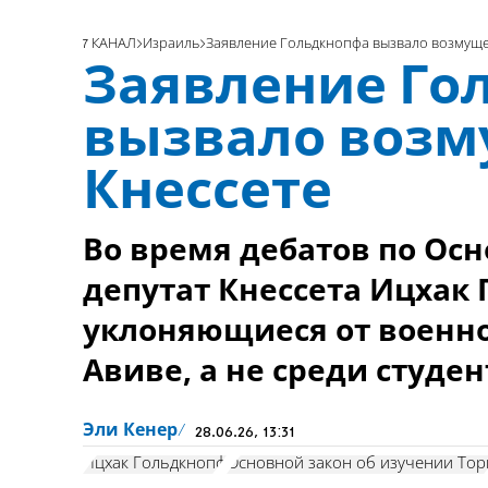
7 КАНАЛ
Израиль
Заявление Гольдкнопфа вызвало возмуще
Заявление Го
вызвало возм
Кнессете
Во время дебатов по Ос
депутат Кнессета Ицхак 
уклоняющиеся от военно
Авиве, а не среди студе
Эли Кенер
28.06.26, 13:31
Ицхак Гольдкнопф
Основной закон об изучении То