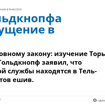
ние в Кнессете
льдкнопфа
ущение в
новному закону: изучение Тор
Гольдкнопф заявил, что
й службы находятся в Тель-
нтов ешив.
ры
1 ми