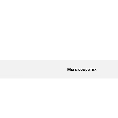
Мы в соцсетях
Спорт
Twitter
Погода
Facebook
Тэги
Instagram
YouTube
TikTok