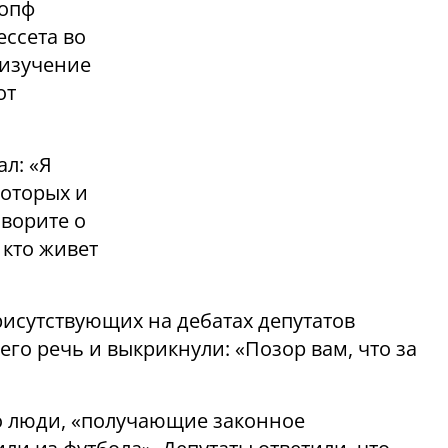
нопф
ессета во
 изучение
от
л: «Я
которых и
оворите о
, кто живет
рисутствующих на дебатах депутатов
его речь и выкрикнули: «Позор вам, что за
то люди, «получающие законное