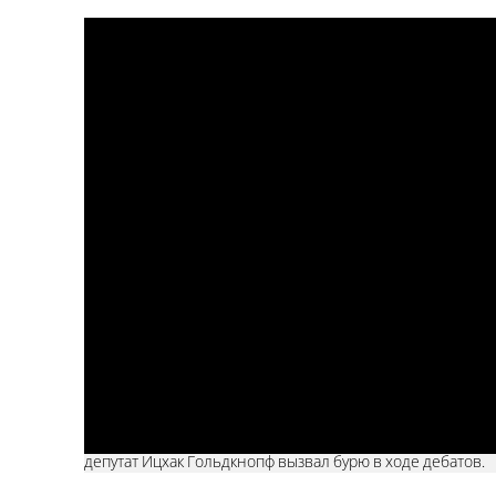
депутат Ицхак Гольдкнопф вызвал бурю в ходе дебатов.