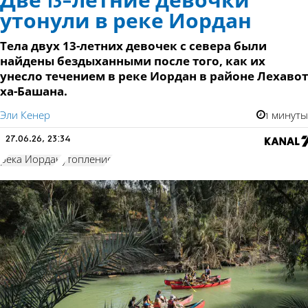
Две 13-летние девочки
утонули в реке Иордан
Тела двух 13-летних девочек с севера были
найдены бездыханными после того, как их
унесло течением в реке Иордан в районе Лехавот
ха-Башана.
Эли Кенер
1 минуты
27.06.26, 23:34
река Иордан
утопление