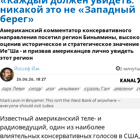
«Каждый должен увидеть:
никакой это не «Западный
берег»
Американский комментатор консервативного
направления посетил регион Биньямины, высоко
оценив историческое и стратегическое значение
Ие"Ша - и призвав американцев лично увидеть
этот регион
Йоссеф Йак
2 минуты
26.06.26, 18:27
Марк Левин
поездка
визит
Биньямина
Исраэль Ганц
заявление
вп
Mark Levin in Binyamin: This isn't the West Bank of anywhere –
everyone should visit Judea
Известный американский теле- и
радиоведущий, один из наиболее
влиятельных консервативных голосов в США,