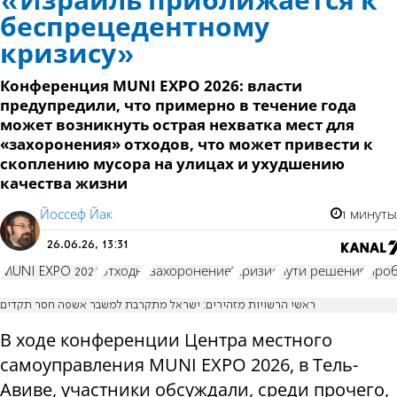
«Израиль приближается к
беспрецедентному
кризису»
Конференция MUNI EXPO 2026: власти
предупредили, что примерно в течение года
может возникнуть острая нехватка мест для
«захоронения» отходов, что может привести к
скоплению мусора на улицах и ухудшению
качества жизни
Йоссеф Йак
1 минуты
26.06.26, 13:31
MUNI EXPO 2026
отходы
"захоронение"
кризис
пути решения
про
ראשי הרשויות מזהירים: ישראל מתקרבת למשבר אשפה חסר תקדים
В ходе
конференции Центра местного
самоуправления MUNI EXPO 2026, в Тель-
Авиве
, участники обсуждали, среди прочего,