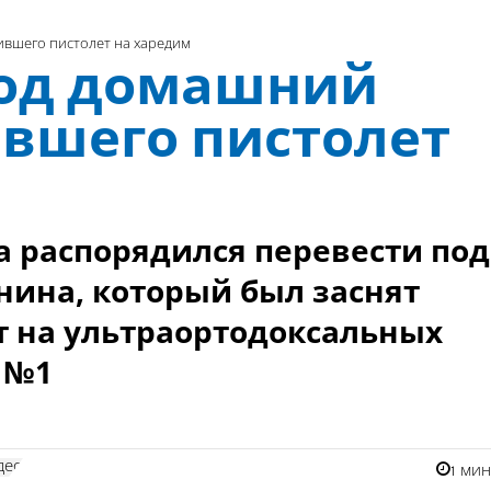
ившего пистолет на харедим
под домашний
ившего пистолет
 распорядился перевести под
ина, который был заснят
 на ультраортодоксальных
 №1
део
1 ми