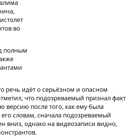
салима
нина,
истолет
нтов во
д полным
также
рантами
то речь идёт о серьёзном и опасном
тметил, что подозреваемый признал факт
 версию после того, как ему была
 его словам, сначала подозреваемый
ен вниз, однако на видеозаписи видно,
монстрантов.