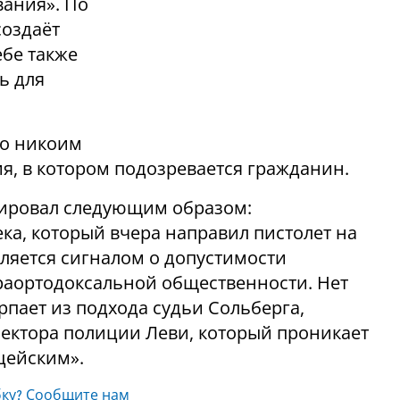
ания». По
создаёт
ебе также
ь для
то никоим
я, в котором подозревается гражданин.
гировал следующим образом:
ка, который вчера направил пистолет на
является сигналом о допустимости
раортодоксальной общественности. Нет
рпает из подхода судьи Сольберга,
ектора полиции Леви, который проникает
ицейским».
ку? Сообщите нам