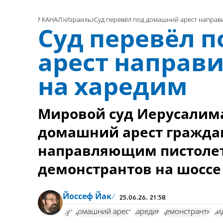
7 КАНАЛ
Израиль
Суд перевёл под домашний арест направ
Суд перевёл 
арест направ
на харедим
Мировой суд Иерусалима
домашний арест граждан
направляющим пистолет
демонстрантов на шоссе
Йоссеф Йак
25.06.26, 21:58
суд
домашний арест
харедим
демонстранты
ви