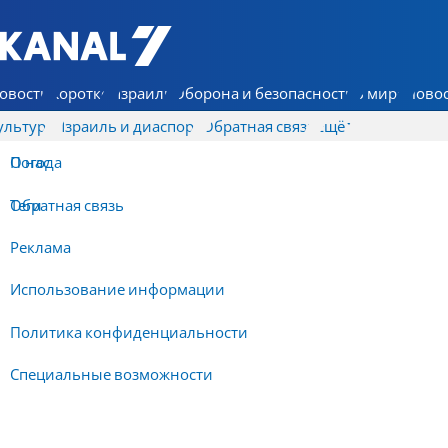
7 КАНАЛ - Аруц Шева
овости
Коротко
Израиль
Оборона и безопасность
В мире
Новос
ультура
Израиль и диаспора
Обратная связь
Ещё
О нас
Погода
Обратная связь
Теги
Реклама
Использование информации
Политика конфиденциальности
Специальные возможности