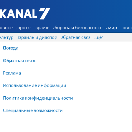
7 КАНАЛ - Аруц Шева
овости
Коротко
Израиль
Оборона и безопасность
В мире
Новос
ультура
Израиль и диаспора
Обратная связь
Ещё
О нас
Погода
Обратная связь
Теги
Реклама
Использование информации
Политика конфиденциальности
Специальные возможности