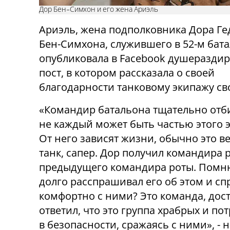
Дор Бен-Симхон и его жена Ариэль
Ариэль, жена подполковника Дора Г
Бен-Симхона, служившего в 52-м бата
опубликовала в Facebook душеразд
пост, в котором рассказала о своей
благодарности танковому экипажу св
«Командир батальона тщательно отби
не каждый может быть частью этого 
От него зависят жизни, обычно это 
танк, сапер. Дор получил командира 
предыдущего командира роты. Помню,
долго расспрашивал его об этом и с
комфортно с ними? Это команда, дос
ответил, что это группа храбрых и по
в безопасности, сражаясь с ними», - 