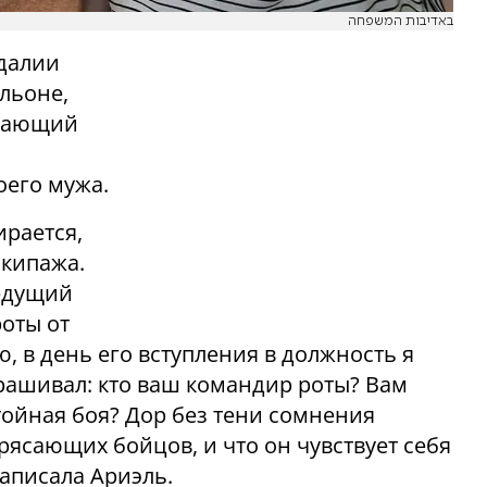
באדיבות המשפחה
едалии
льоне,
ирающий
оего мужа.
рается,
экипажа.
ведущий
роты от
 в день его вступления в должность я
прашивал: кто ваш командир роты? Вам
тойная боя? Дор без тени сомнения
трясающих бойцов, и что он чувствует себя
написала Ариэль.