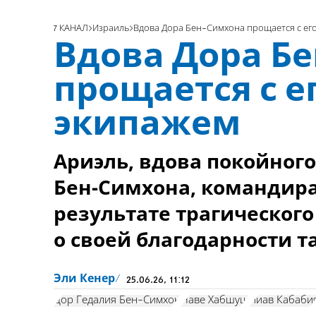
7 КАНАЛ
Израиль
Вдова Дора Бен-Симхона прощается с ег
Вдова Дора Б
прощается с е
экипажем
Ариэль, вдова покойног
Бен-Симхона, командира 
результате трагического
о своей благодарности т
Эли Кенер
25.06.26, 11:12
Дор Гедалия Бен-Симхон
Наве Хабшуш
Лиав Кабаби