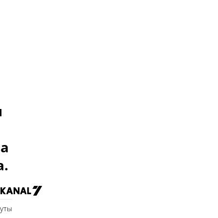
и
ла
а.
нуты