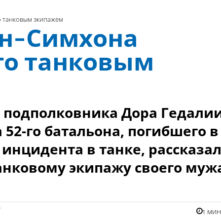
о танковым экипажем
ен-Симхона
го танковым
о подполковника Дора Гедали
52-го батальона, погибшего в
 инцидента в танке, рассказа
анковому экипажу своего муж
я
1 ми