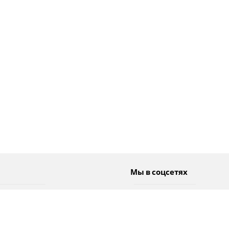
Мы в соцсетях
Спорт
Twitter
Погода
Facebook
Тэги
Instagram