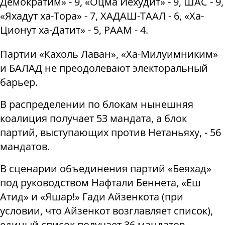
Демократим» - 9, «Оцма Йехудит» - 9, ШАС - 9,
«Яхадут ха-Тора» - 7, ХАДАШ-ТААЛ - 6, «Ха-
Ционут ха-Датит» - 5, РААМ - 4.
Партии «Кахоль Лаван», «Ха-Милуимниким»
и БАЛАД не преодолевают электоральный
барьер.
В распределении по блокам нынешняя
коалиция получает 53 мандата, а блок
партий, выступающих против Нетаньяху, - 56
мандатов.
В сценарии объединения партий «Беяхад»
под руководством Нафтали Беннета, «Еш
Атид» и «Яшар!» Гади Айзенкота (при
условии, что Айзенкот возглавляет список),
единый список получает 36 мандатов.