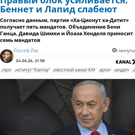
Правый блок усиливается,
Беннет и Лапид слабеют
Согласно данным, партия «Ха-Ционут ха-Датит»
получает пять мандатов. Объединение Бени
Ганца, Давида Шимхи и Йоаза Хенделя приносит
семь мандатов
Йоссеф Йак
1 минуты
24.06.26, 21:58
опрос
институт "Кантар"
новостной канал КАН
партии
мандаты
п