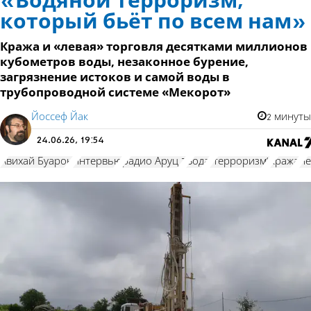
«Водяной терроризм,
который бьёт по всем нам»
Кража и «левая» торговля десятками миллионов
кубометров воды, незаконное бурение,
загрязнение истоков и самой воды в
трубопроводной системе «Мекорот»
Йоссеф Йак
2 минуты
24.06.26, 19:54
Авихай Буарон
интервью
радио Аруц 7
Вода
”терроризм”
кража
не