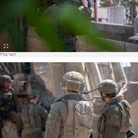
דובר צה"ל