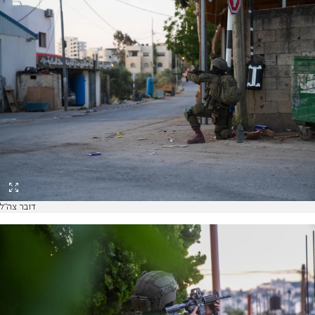
דובר צה"ל