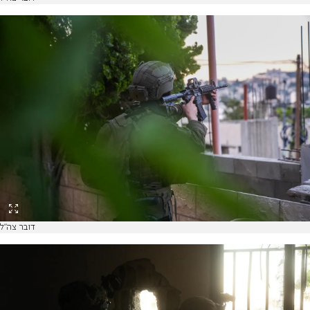
דובר צה"ל