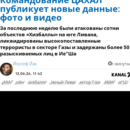
Командование ЦАХАЛ
публикует новые данные:
фото и видео
За последнюю неделю были атакованы сотни
объектов «Хизбаллы» на юге Ливана,
ликвидированы высокопоставленные
террористы в секторе Газы и задержаны более 50
разыскиваемых лиц в Ие"Ша
Йоссеф Йак
1 минуты
12.06.26, 11:42
ЦАХАЛ
война
"Хизбалла"
Южный Ливан
сектор Газы
ХАМАС
Ие"Ша