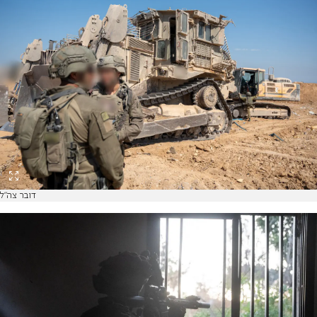
דובר צה"ל