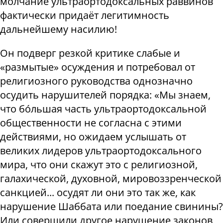
молчание ультраортодоксальных раввинов
фактически придаёт легитимность
дальнейшему насилию!
Он подверг резкой критике слабые и
«размытые» осуждения и потребовал от
религиозного руководства однозначно
осудить нарушителей порядка: «Мы знаем,
что б
ó
льшая часть ультраортодоксальной
общественности не согласна с этими
действиями, но ожидаем услышать от
великих лидеров ультраортодоксального
мира, что они скажут это с религиозной,
галахической, духовной, мировоззренческой
санкцией... осудят ли они это так же, как
нарушение Шаббата или поедание свинины?
Или совершили другое нарушение законов