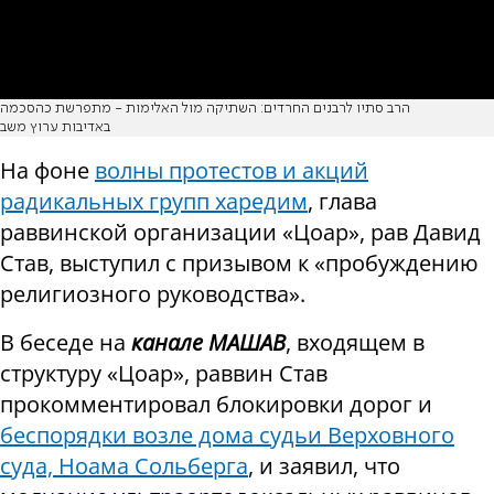
הרב סתיו לרבנים החרדים: השתיקה מול האלימות - מתפרשת כהסכמה
באדיבות ערוץ משב
На фоне
волны протестов и акций
радикальных групп харедим
, глава
раввинской организации «Цоар», рав Давид
Став, выступил с призывом к «пробуждению
религиозного руководства».
В беседе на
канале МАШАВ
, входящем в
структуру «Цоар», раввин Став
прокомментировал блокировки дорог и
беспорядки возле дома судьи Верховного
суда, Ноама Сольберга
, и заявил, что