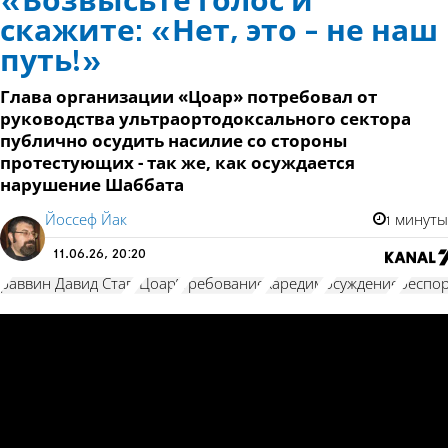
«Возвысьте голос и
скажите: «Нет, это - не наш
путь!»
Глава организации «Цоар» потребовал от
руководства ультраортодоксального сектора
публично осудить насилие со стороны
протестующих - так же, как осуждается
нарушение Шаббата
Йоссеф Йак
1 минуты
11.06.26, 20:20
раввин Давид Став
"Цоар"
требование
харедим
осуждение
беспо