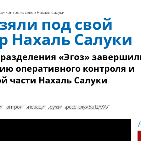
ой контроль север Нахаль Салуки
зяли под свой
р Нахаль Салуки
дразделения «Эгоз» завершил
ию оперативного контроля и
ой части Нахаль Салуки
ки
контроль
операция
оружие
пресс-служба ЦАХАЛ