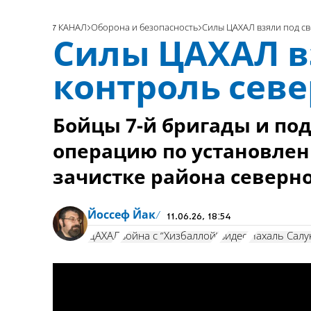
7 КАНАЛ
Оборона и безопасность
Силы ЦАХАЛ взяли под св
Силы ЦАХАЛ в
контроль севе
Бойцы 7-й бригады и по
операцию по установлен
зачистке района северн
Йоссеф Йак
11.06.26, 18:54
ЦАХАЛ
война с "Хизбаллой"
видео
Нахаль Салу