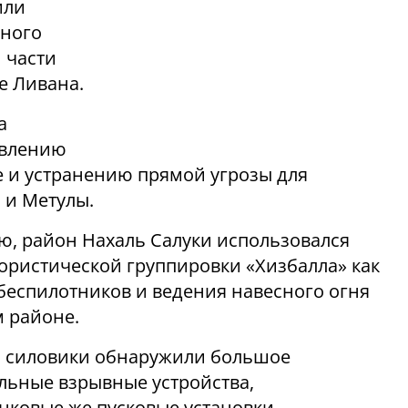
или
вного
 части
е Ливана.
а
овлению
е и устранению прямой угрозы для
 и Метулы.
ю, район Нахаль Салуки использовался
ористической группировки «Хизбалла» как
 беспилотников и ведения навесного огня
 районе.
и силовики обнаружили большое
ельные взрывные устройства,
нковые же пусковые установки,