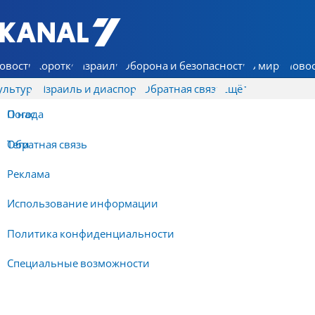
7 КАНАЛ - Аруц Шева
овости
Коротко
Израиль
Оборона и безопасность
В мире
Новос
ультура
Израиль и диаспора
Обратная связь
Ещё
О нас
Погода
Обратная связь
Теги
Реклама
Использование информации
Политика конфиденциальности
Специальные возможности