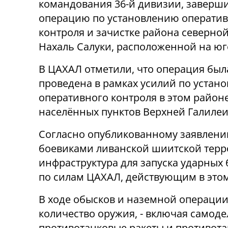
командования 36-й дивизии, заверш
операцию по установлению операти
контроля и зачистке района северной
Нахаль Салуки, расположенной на юг
В ЦАХАЛ отметили, что операция был
проведена в рамках усилий по устан
оперативного контроля в этом район
населённых пунктов Верхней Галилеи
Согласно опубликованному заявлени
боевиками ливанской шиитской терр
инфраструктура для запуска ударных
по силам ЦАХАЛ, действующим в этом
В ходе обысков и наземной операци
количество оружия, - включая самод
противотанковые ракеты и противота