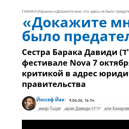
7 КАНАЛ
Израиль
«Докажите мне, что здесь не было предат
«Докажите мне
было предате
Сестра Барака Давиди (הי"ד), убитого на музыкальном
фестивале Nova 7 октябр
критикой в адрес юриди
правительства
Йоссеф Йак
9.06.26, 16:34
Тамар Тшува
Барак Давиди (הי"ד)
Гали Бахара