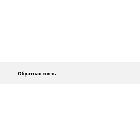
Обратная связь
О нас
Pусский
Обратная связь
عربية
Реклама
Использование информации
Политика конфиденциальности
Специальные возможности