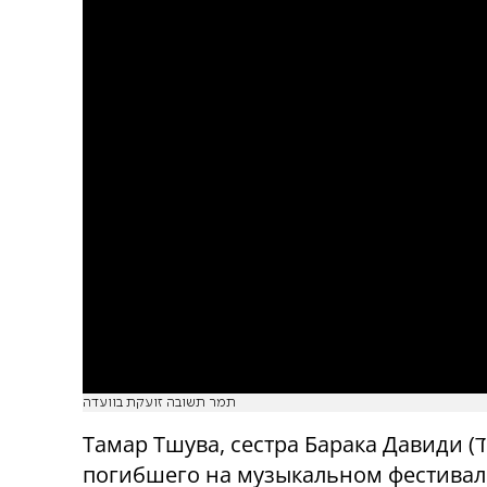
תמר תשובה זועקת בוועדה
Тамар Тшува, сестра Барака Давиди (הי"ד),
погибшего на музыкальном фестивал