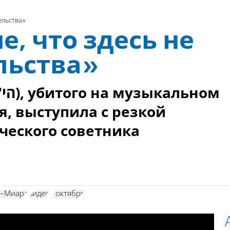
ельства»
, что здесь не
льства»
я, выступила с резкой
ческого советника
в-Миара
видео
7 октября