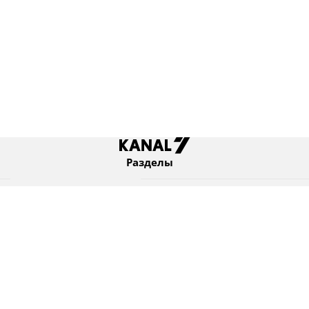
Разделы
Новости
Коротко
Израиль
В мире
Оборона и безопасность
Новости из бывшего СССР