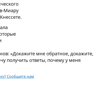
ического
ав-Миару
Кнессете.
вала
которые
и
нов: «Докажите мне обратное, докажите,
очу получить ответы, почему у меня
ку? Сообщите нам