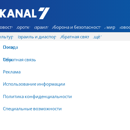
7 КАНАЛ - Аруц Шева
овости
Коротко
Израиль
Оборона и безопасность
В мире
Новос
ультура
Израиль и диаспора
Обратная связь
Ещё
О нас
Погода
Обратная связь
Теги
Реклама
Использование информации
Политика конфиденциальности
Специальные возможности