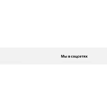
Мы в соцсетях
Спорт
Twitter
Погода
Facebook
Тэги
Instagram
YouTube
TikTok