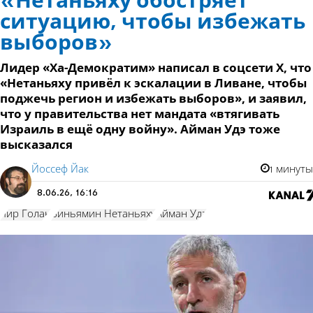
«Нетаньяху обостряет
ситуацию, чтобы избежать
выборов»
Лидер «Ха-Демократим» написал в соцсети X, что
«Нетаньяху привёл к эскалации в Ливане, чтобы
поджечь регион и избежать выборов», и заявил,
что у правительства нет мандата «втягивать
Израиль в ещё одну войну». Айман Удэ тоже
высказался
Йоссеф Йак
1 минуты
8.06.26, 16:16
Яир Голан
Биньямин Нетаньяху
Айман Удэ