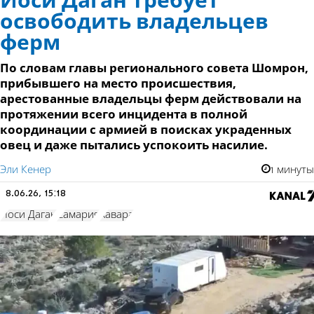
Йоси Даган требует
освободить владельцев
ферм
По словам главы регионального совета Шомрон,
прибывшего на место происшествия,
арестованные владельцы ферм действовали на
протяжении всего инцидента в полной
координации с армией в поисках украденных
овец и даже пытались успокоить насилие.
Эли Кенер
1 минуты
8.06.26, 15:18
Йоси Даган
Самария
Хавара