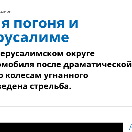
салиме
я погоня и
ерусалиме
Иерусалимском округе
омобиля после драматической
по колесам угнанного
едена стрельба.