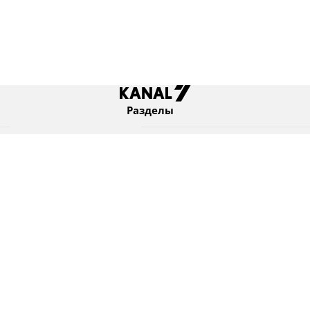
Разделы
Новости
Коротко
Израиль
В мире
Оборона и безопасность
Новости из бывшего СССР
Еврейский мир
Культура
Израиль и диаспора