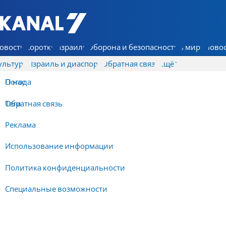
7 КАНАЛ - Аруц Шева
овости
Коротко
Израиль
Оборона и безопасность
В мире
Новос
ультура
Израиль и диаспора
Обратная связь
Ещё
О нас
Погода
Обратная связь
Теги
Реклама
Использование информации
Политика конфиденциальности
Специальные возможности