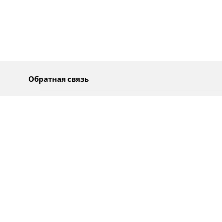
Обратная связь
О нас
Pусский
Обратная связь
عربية
Реклама
Использование информации
Политика конфиденциальности
Специальные возможности
Оповещения
עברית
English