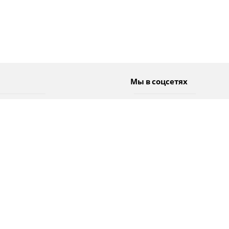
Мы в соцсетях
Спорт
Twitter
Погода
Facebook
Тэги
Instagram
YouTube
TikTok