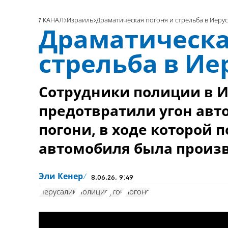
7 КАНАЛ
Израиль
Драматическая погоня и стрельба в Иеру
Драматическа
стрельба в И
Сотрудники полиции в 
предотвратили угон авт
погони, в ходе которой 
автомобиля была произв
Эли Кенер
8.06.26, 9:49
Иерусалим
полиция
угон
погоня