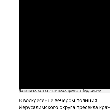
Драматическая погоня и перестрелка в Иерусалиме
В воскресенье вечером полиция
Иерусалимского округа пресекла кра