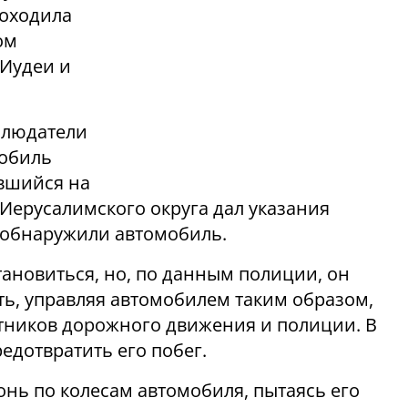
роходила
ом
 Иудеи и
аблюдатели
мобиль
авшийся на
 Иерусалимского округа дал указания
е обнаружили автомобиль.
тановиться, но, по данным полиции, он
ть, управляя автомобилем таким образом,
стников дорожного движения и полиции. В
едотвратить его побег.
онь по колесам автомобиля, пытаясь его