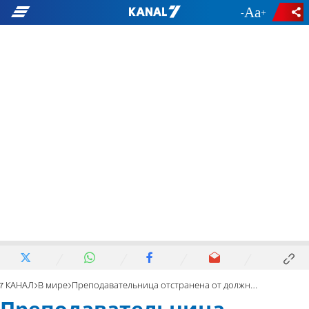
-
+
7 КАНАЛ
В мире
Преподавательница отстранена от должности из-за антиизраильского задания