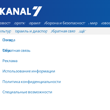
7 КАНАЛ - Аруц Шева
овости
Коротко
Израиль
Оборона и безопасность
В мире
Новос
ультура
Израиль и диаспора
Обратная связь
Ещё
О нас
Погода
Обратная связь
Теги
Реклама
Использование информации
Политика конфиденциальности
Специальные возможности