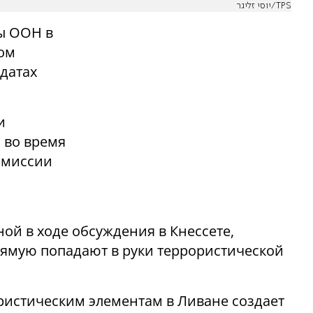
יוסי זליגר/TPS
ы ООН в
ном
датах
и
 во время
омиссии
й в ходе обсуждения в Кнессете,
ямую попадают в руки террористической
ристическим элементам в Ливане создает