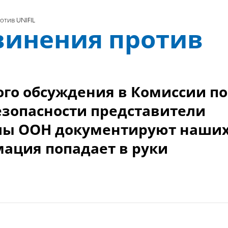
отив UNIFIL
винения против
го обсуждения в Комиссии по
зопасности представители
илы ООН документируют наши
мация попадает в руки