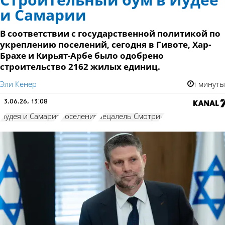
Строительный бум в Иудее
и Самарии
В соответствии с государственной политикой по
укреплению поселений, сегодня в Гивоте, Хар-
Брахе и Кирьят-Арбе было одобрено
строительство 2162 жилых единиц.
Эли Кенер
1 минуты
3.06.26, 13:08
Иудея и Самария
поселения
Бецалель Смотрич