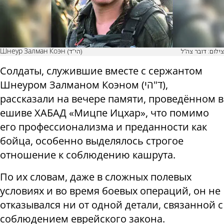
צילום: דובר צה"ל
Шнеур Залман Коэн (הי"ד)
Солдаты, служившие вместе с сержантом
Шнеуром Залманом Коэном
(
הי
"
ד
)
,
рассказали на вечере памяти, проведённом в
ешиве ХАБАД «Мицпе Ицхар», что помимо
его профессионализма и преданности как
бойца, особенно выделялось строгое
отношение к соблюдению кашрута.
По их словам, даже в сложных полевых
условиях и во время боевых операций, он не
отказывался ни от одной детали, связанной с
соблюдением еврейского закона.