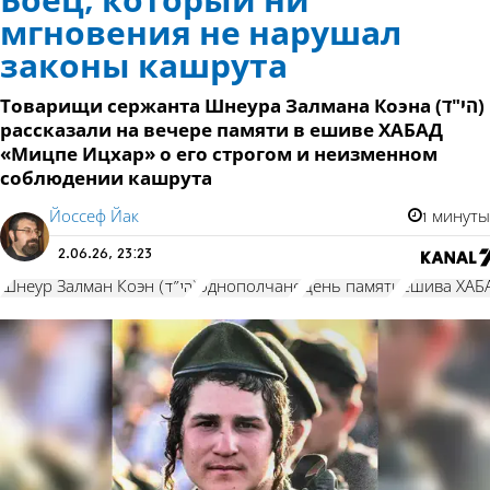
Боец, который ни
мгновения не нарушал
законы кашрута
Товарищи сержанта Шнеура Залмана Коэна (הי"ד)
рассказали на вечере памяти в ешиве ХАБАД
«Мицпе Ицхар» о его строгом и неизменном
соблюдении кашрута
Йоссеф Йак
1 минуты
2.06.26, 23:23
Шнеур Залман Коэн (הי"ד)
однополчане
День памяти
ешива ХАБ