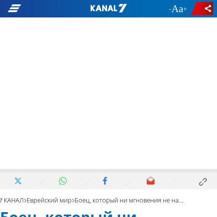
-
+
7 КАНАЛ
Еврейский мир
Боец, который ни мгновения не нарушал законы кашрута