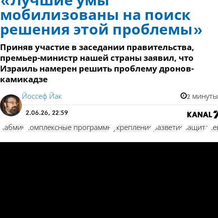
«Лучшие умы
мобилизованы на поиск
решения этой проблемы»
Приняв участие в заседании правительства,
премьер-министр нашей страны заявил, что
Израиль намерен решить проблему дронов-
камикадзе
Йоссеф Йак
2 минуты
2.06.26, 22:59
Кабмин
комплексные программы
укрепление
разветие
защита
се