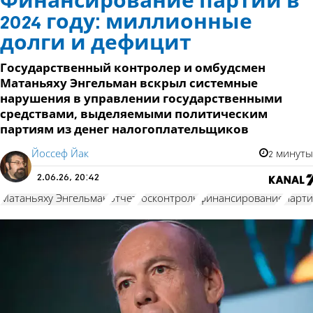
Финансирование партий в
2024 году: миллионные
долги и дефицит
Государственный контролер и омбудсмен
Матаньяху Энгельман вскрыл системные
нарушения в управлении государственными
средствами, выделяемыми политическим
партиям из денег налогоплательщиков
Йоссеф Йак
2 минуты
2.06.26, 20:42
Матаньяху Энгельман
отчет
госконтроль
финансирование
парт