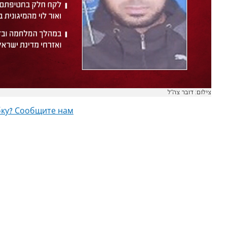
צילום: דובר צה"ל
ку? Сообщите нам