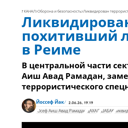
7 КАНАЛ
Оборона и безопасность
Ликвидирован террорист
Ликвидирован
похитивший л
в Реиме
В центральной части се
Аиш Авад Рамадан, зам
террористического спец
Йоссеф Йак
2.06.26, 19:19
Юсеф Аиш Авад Рамадан
ЦАХАЛ
ШАБАК
ликви