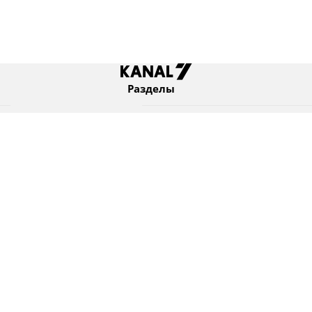
Разделы
Новости
Коротко
Израиль
В мире
Оборона и безопасность
Новости из бывшего СССР
Еврейский мир
Культура
Израиль и диаспора
7 KANAL Ltd. © Все права защищены