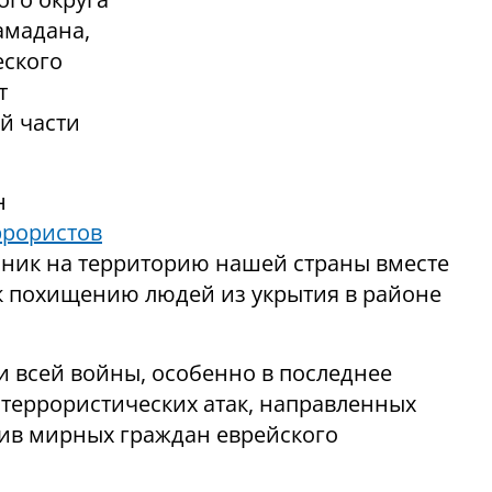
амадана,
еского
т
й части
н
ррористов
ник на территорию нашей страны вместе
к похищению людей из укрытия в районе
и всей войны, особенно в последнее
террористических атак, направленных
тив мирных граждан еврейского