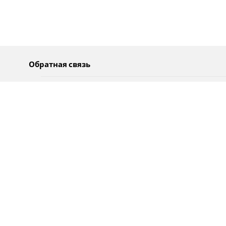
Обратная связь
О нас
Pусский
Обратная связь
عربية
Реклама
Использование информации
Политика конфиденциальности
Специальные возможности
Оповещения
עברית
English