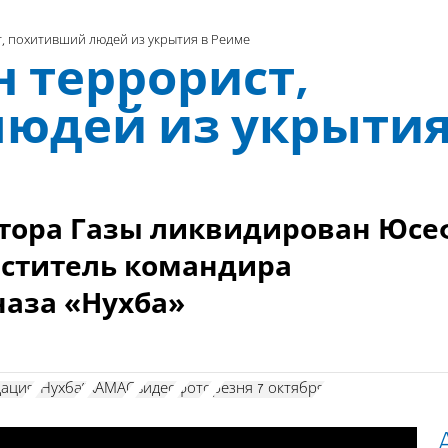
, похитивший людей из укрытия в Реиме
 террорист,
юдей из укрыти
ктора Газы ликвидирован Юсе
еститель командира
наза «Нухба»
дация
"Нухба"
ХАМАС
видео
фото
резня 7 октября