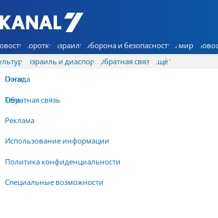
7 КАНАЛ - Аруц Шева
овости
Коротко
Израиль
Оборона и безопасность
В мире
Новос
ультура
Израиль и диаспора
Обратная связь
Ещё
О нас
Погода
Обратная связь
Теги
Реклама
Использование информации
Политика конфиденциальности
Специальные возможности