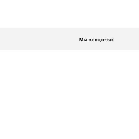
Мы в соцсетях
Спорт
Twitter
Погода
Facebook
Тэги
Instagram
YouTube
TikTok