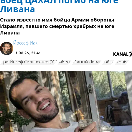
Боец ЦАХАЛ погиб на юге
Ливана
Стало известно имя бойца Армии обороны
Израиля, павшего смертью храбрых на юге
Ливана
Йоссеф Йак
1.06.26, 21:41
Ори Йосеф Сильвестер (ז"ל)
гибель
Южный Ливан
война
скорбь