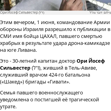
צילום: דובר צה"ל
Ори Йосеф Сильвестер (ז"ל)
Этим вечером, 1 июня, командование Армии
обороны Израиля разрешило к публикации в
СМИ имя бойца ЦАХАЛ, павшего смертью
храбрых
в результате удара дрона-камикадзе
на юге Ливана.
Это -
30
-летний
капитан доктор
Ори Йосеф
Сильвестер
(ז"ל), живший в
Тель-Авиве
,
служивший
врачом 424-го батальона
(«Шакед») бригады «Гивати»
.
Семья павшего военнослужащего
уведомлена о постигшей её трагической
утрате.