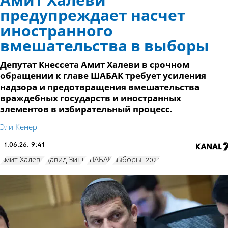
Амит Халеви
предупреждает насчет
иностранного
вмешательства в выборы
Депутат Кнессета Амит Халеви в срочном
обращении к главе ШАБАК требует усиления
надзора и предотвращения вмешательства
враждебных государств и иностранных
элементов в избирательный процесс.
Эли Кенер
1.06.26, 9:41
Амит Халеви
Давид Зини
ШАБАК
выборы-2026