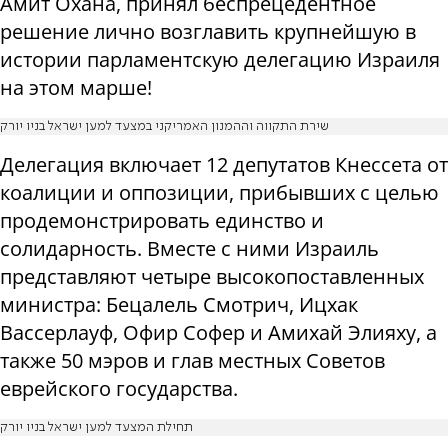
Амит Охана, принял беспрецедентное
решение лично возглавить крупнейшую в
истории парламентскую делегацию Израиля
на этом марше!
שירת התקווה וההמנון האמריקני במצעד למען ישראל בניו יורק
Делегация включает 12 депутатов Кнессета от
коалиции и оппозиции, прибывших с целью
продемонстрировать единство и
солидарность. Вместе с ними Израиль
представляют четыре высокопоставленных
министра: Бецалель Смотрич, Ицхак
Вассерлауф, Офир Софер и Амихай Элияху, а
также 50 мэров и глав местных Советов
еврейского государства.
תחילת המצעד למען ישראל בניו יורק