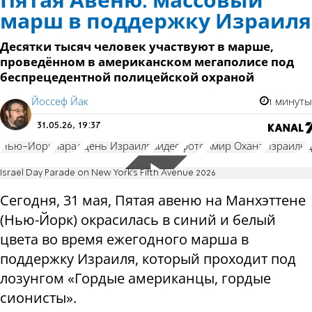
Пятая Авеню: массовый
марш в поддержку Израиля
Десятки тысяч человек участвуют в марше,
проведённом в американском мегаполисе под
беспрецедентной полицейской охраной
Йоссеф Йак
1 минуты
31.05.26, 19:37
Нью-Йорк
парад
День Израиля
видео
фото
Амир Охана
Израиль
д
Israel Day Parade on New York’s Fifth Avenue 2026
Сегодня, 31 мая, Пятая авеню на Манхэттене
(Нью-Йорк) окрасилась в синий и белый
цвета во время ежегодного марша в
поддержку Израиля, который проходит под
лозунгом «Гордые американцы, гордые
сионисты».