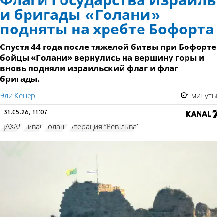
Флаги Государства Израиль
и бригады «Голани»
подняты на хребте Бофорта
Спустя 44 года после тяжелой битвы при Бофорте
бойцы «Голани» вернулись на вершину горы и
вновь подняли израильский флаг и флаг
бригады.
Эли Кенер
1 минуты
31.05.26, 11:07
ЦАХАЛ
Ливан
Голани
операция "Рев льва"