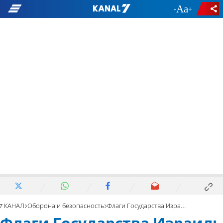
-
+
7 КАНАЛ
Оборона и безопасность
Флаги Государства Израиль и бригады «Голани» подняты на хребте Бофорта