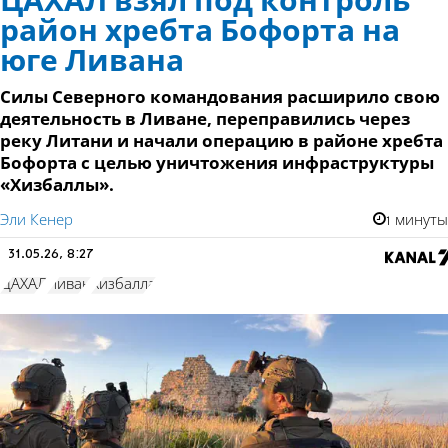
ЦАХАЛ взял под контроль
район хребта Бофорта на
юге Ливана
Силы Северного командования расширило свою
деятельность в Ливане, переправились через
реку Литани и начали операцию в районе хребта
Бофорта с целью уничтожения инфраструктуры
«Хизбаллы».
Эли Кенер
1 минуты
31.05.26, 8:27
ЦАХАЛ
Ливан
Хизбалла