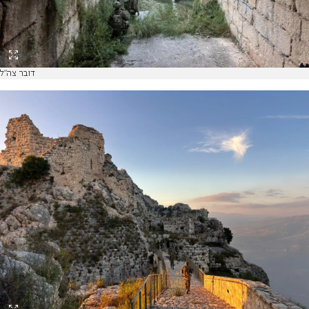
דובר צה"ל