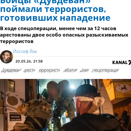
Бойцы «Дувдеван»
поймали террористов,
готовивших нападение
В ходе спецоперации, менее чем за 12 часов
арестованы двое особо опасных разыскиваемых
террористов
Йоссеф Йак
20.05.26, 21:58
"Дувдеван"
аресты
террористы
Кабатия
Шхем
спецоперация