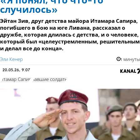
«Я понял, что что-то
случилось»
Эйтан Зив, друг детства майора Итамара Сапира,
погибшего в бою на юге Ливана, рассказал о
дружбе, которая длилась с детства, и о человеке,
который был «целеустремленным, решительным
и делал все до конца».
Эли Кенер
1 минуты
20.05.26, 9:07
Итамар Сапир
павшие солдаты