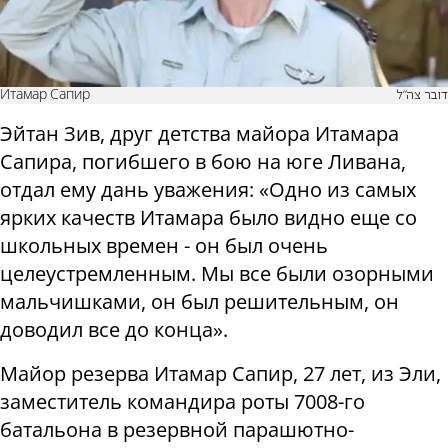
Итамар Сапир
דובר צה"ל
Эйтан Зив, друг детства майора Итамара
Сапира, погибшего в бою на юге Ливана,
отдал ему дань уважения: «Одно из самых
ярких качеств Итамара было видно еще со
школьных времен - он был очень
целеустремленным. Мы все были озорными
мальчишками, он был решительным, он
доводил все до конца».
Майор резерва Итамар Сапир, 27 лет, из Эли,
заместитель командира роты 7008-го
батальона
в резервной парашютно-