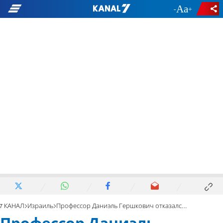
-
+
7 КАНАЛ
Израиль
Профессор Даниэль Гершкович отказался от должности госконтролера